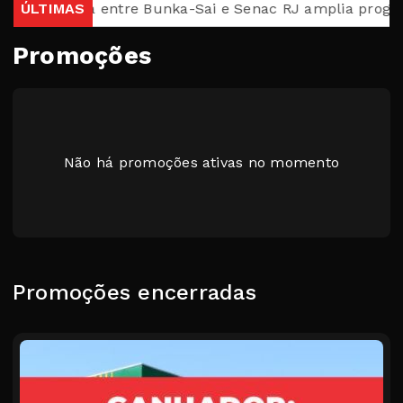
Parceria entre Bunka-Sai e Senac RJ amplia programa
ÚLTIMAS
Promoções
Não há promoções ativas no momento
Promoções encerradas