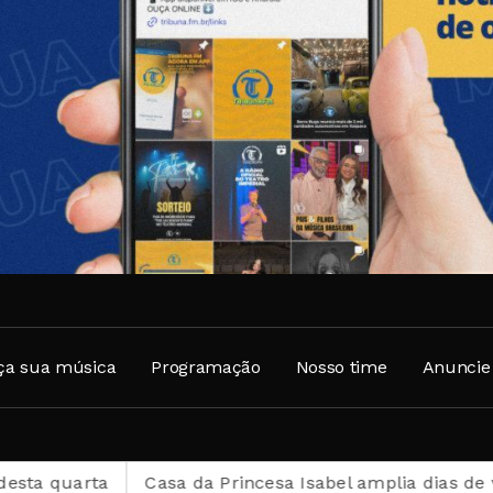
ça sua música
Programação
Nosso time
Anuncie
Casa da Princesa Isabel amplia dias de visitação dura