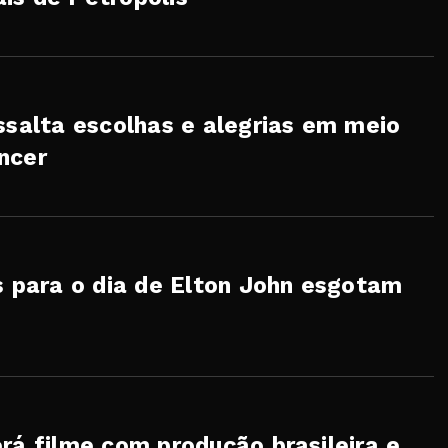
ssalta escolhas e alegrias em meio
ncer
s para o dia de Elton John esgotam
rá filme com produção brasileira e