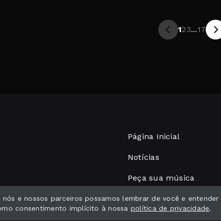
1
2
3
...
17
Página Inicial
Notícias
Peça sua música
Programação
ue nós e nossos parceiros possamos lembrar de você e entender
como consentimento implícito à nossa
política de privacidade
.