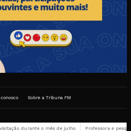
 conosco
Sobre a Tribuna FM
nte o mês de julho
Professora e pesquisadora petrop