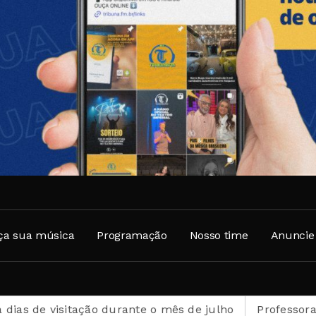
ça sua música
Programação
Nosso time
Anuncie
 visitação durante o mês de julho
Professora e pesqu