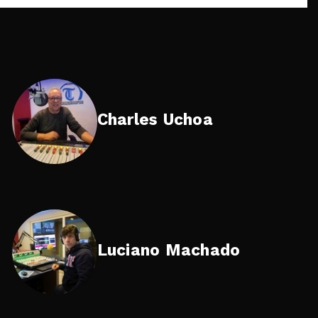
Charles Uchoa
Luciano Machado