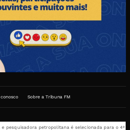
 conosco
Sobre a Tribuna FM
isadora petropolitana é selecionada para o 4º Prêmio R